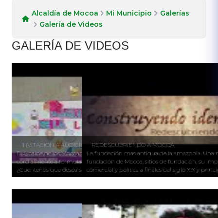
Alcaldía de Mocoa
Mi Municipio
Galerías
Galería de Videos
​​GALERÍA DE VIDEOS
REDESCUBRIENDO A MOCOA
INVITACION A AUDICIENCIA PATICIPATIVA NNAJ 2020-2023
El Alcalde de los Mocoanos Jhon Jairo Imbachi, los invita
La fundación mas antigua de la amazonia. Una m
cordialmente a formular sus preguntas o recomendaciones.
fundación de Mocoa, sitios de fundación, su imp
¿Cuéntenos que desea saber? Trabajamos por nuestros niños,
comercial y política a finales del siglo XIX y princi
adolescentes y jóvenes con “Alma, Corazón y Vida” 2020-2023.
Selecciona el grupo de mayor interés y envía tus preguntas hasta el
día 30 de agosto de 2023, que se responderán en la Audiencia
Pública Participativa NNAJ.