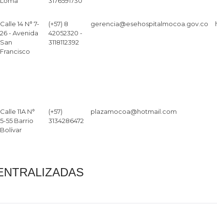
Loma
3176591730
Calle 14 N° 7-
(+57) 8
gerencia@esehospitalmocoa.gov.co
26 - Avenida
42052320 -
San
3118112392
Francisco
Calle 11A N°
(+57)
plazamocoa@hotmail.com
5-55 Barrio
3134286472
Bolívar
ENTRALIZADAS