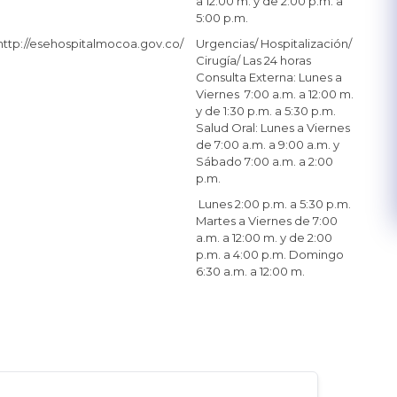
a 12:00 m. y de 2:00 p.m. a
5:00 p.m.
http://esehospitalmocoa.gov.co/
Urgencias/ Hospitalización/
Cirugía/ Las 24 horas
Consulta Externa: Lunes a
Viernes 7:00 a.m. a 12:00 m.
y de 1:30 p.m. a 5:30 p.m.
Salud Oral: Lunes a Viernes
de 7:00 a.m. a 9:00 a.m. y
Sábado 7:00 a.m. a 2:00
p.m.
Lunes 2:00 p.m. a 5:30 p.m.
Martes a Viernes de 7:00
a.m. a 12:00 m. y de 2:00
p.m. a 4:00 p.m. Domingo
6:30 a.m. a 12:00 m.