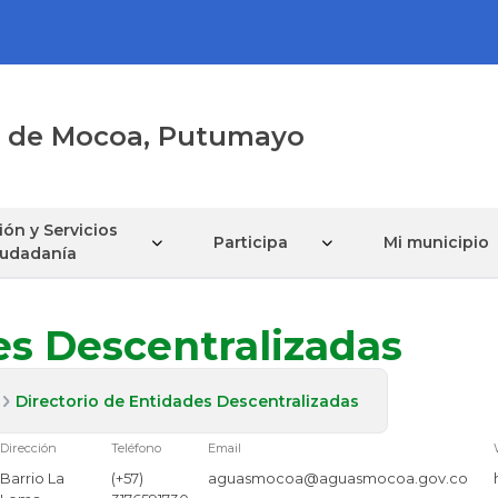
al de Mocoa, Putumayo
ón y Servicios
Participa
Mi municipio
Ciudadanía
es Descentralizadas
Directorio de Entidades Descentralizadas
Dirección
Teléfono
Email
Barrio La
(+57)
aguasmocoa@aguasmocoa.gov.co