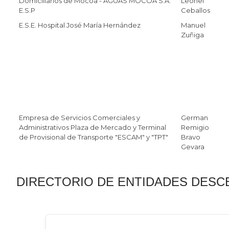
Domiciliarios de Mocoa - AGUAS MOCOA S.A.
Leonel
E.S.P
Ceballos
E.S.E. Hospital José María Hernández
Manuel
Zuñiga
Empresa de Servicios Comerciales y
German
Administrativos Plaza de Mercado y Terminal
Remigio
de Provisional de Transporte "ESCAM" y "TPT"
Bravo
Gevara
DIRECTORIO DE ENTIDADES DESC