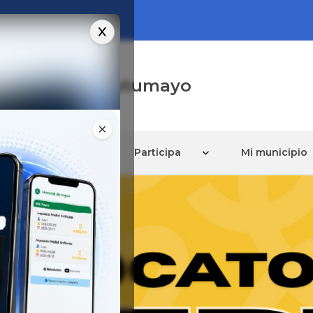
al de Mocoa, Putumayo
ón y Servicios
Participa
Mi municipio
Ciudadanía