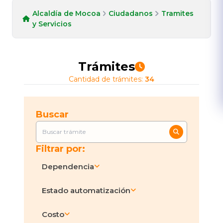
Alcaldía de Mocoa
Ciudadanos
Tramites
y Servicios
Trámites
Cantidad de trámites:
34
Buscar
Filtrar por:
Dependencia
Todos
34
Estado automatización
Secretaría Financiera y
En línea
Costo
13
Administrativa