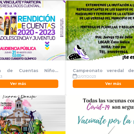
ón de Cuentas Niños,
Campeonato veredal de
olescentes y Jovenes
copa Alma, Corazón y Vida
23
12/07/2023
Ver más
Ver más