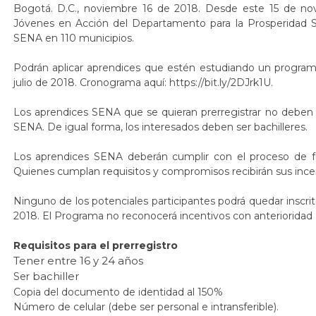
Bogotá. D.C., noviembre 16 de 2018. Desde este 15 de no
Jóvenes en Acción del Departamento para la Prosperidad Soc
SENA en 110 municipios.
Podrán aplicar aprendices que estén estudiando un progra
julio de 2018. Cronograma aquí:
https
://
bit
.
ly
/
2DJrk1U
.
Los aprendices SENA que se quieran prerregistrar no deben re
SENA. De igual forma, los interesados deben ser bachilleres.
Los aprendices SENA deberán cumplir con el proceso de 
Quienes cumplan requisitos y compromisos recibirán sus incent
Ninguno de los potenciales participantes podrá quedar inscr
2018. El Programa no reconocerá incentivos con anterioridad 
Requisitos para el prerregistro
Tener entre 16 y 24 años
bachiller
Ser
Copia del documento de identidad al 150%