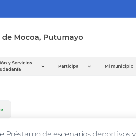
al de Mocoa, Putumayo
ón y Servicios
Participa
Mi municipio
Ciudadanía
te
de Préstamo de escenarios deportivos y